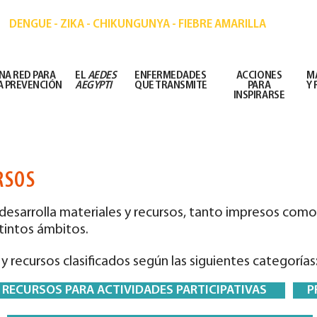
IÓN DE ENFERMEDADES TRANSMITIDAS POR MOSQ
DENGUE - ZIKA - CHIKUNGUNYA - FIEBRE AMARILLA
NA RED PARA
EL
AEDES
ENFERMEDADES
ACCIONES
M
A PREVENCIÓN
AEGYPTI
QUE TRANSMITE
PARA
Y
INSPIRARSE
RSOS
desarrolla materiales y recursos, tanto impresos como d
tintos ámbitos.
 recursos clasificados según las siguientes categorías
RECURSOS PARA ACTIVIDADES PARTICIPATIVAS
P