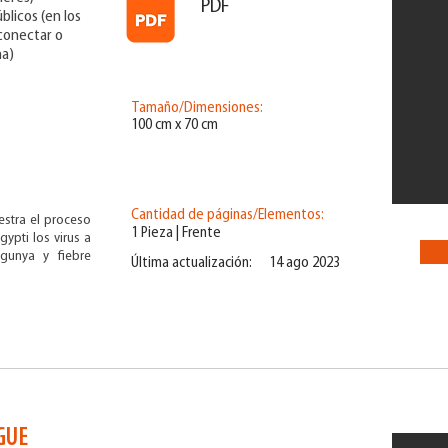
PDF
blicos (en los
 conectar o
ña)
Tamaño/Dimensiones:
100 cm x 70 cm
Cantidad de páginas/Elementos:
estra el proceso
1 Pieza | Frente
ypti los virus a
ngunya y fiebre
Última actualización:
14 ago 2023
GUE