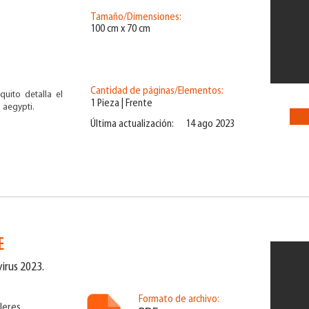
Tamaño/Dimensiones:
100 cm x 70 cm
Cantidad de páginas/Elementos:
quito detalla el
1 Pieza | Frente
 aegypti.
Última actualización:
14 ago 2023
E
irus 2023.
Formato de archivo:
leres,