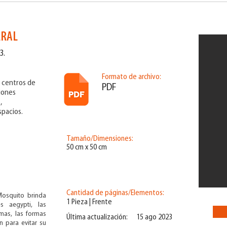
ERAL
3.
Formato de archivo:
e centros de
PDF
ciones
,
spacios.
Tamaño/Dimensiones:
50 cm x 50 cm
Cantidad de páginas/Elementos:
Mosquito brinda
1 Pieza | Frente
s aegypti, las
mas, las formas
Última actualización:
15 ago 2023
n para evitar su