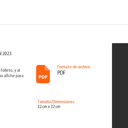
l 2023.
Formato de archivo:
folleto, y al
PDF
o afiche para
Tamaño/Dimensiones:
32 cm x 32 cm