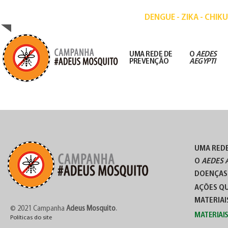
CAMPANHA DE PREVENÇÃO ÀS DOENÇAS
DENGUE - ZIKA - CHI
UMA REDE DE
O
AEDES
PREVENÇÃO
AEGYPTI
UMA RED
O
AEDES 
DOENÇAS
AÇÕES QU
MATERIAI
© 2021 Campanha
Adeus Mosquito
.
MATERIAI
Políticas do site