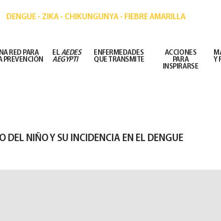
IÓN DE ENFERMEDADES TRANSMITIDAS POR MOSQ
DENGUE - ZIKA - CHIKUNGUNYA - FIEBRE AMARILLA
NA RED PARA
EL
AEDES
ENFERMEDADES
ACCIONES
M
A PREVENCIÓN
AEGYPTI
QUE TRANSMITE
PARA
Y
INSPIRARSE
 DEL NIÑO Y SU INCIDENCIA EN EL DENGUE