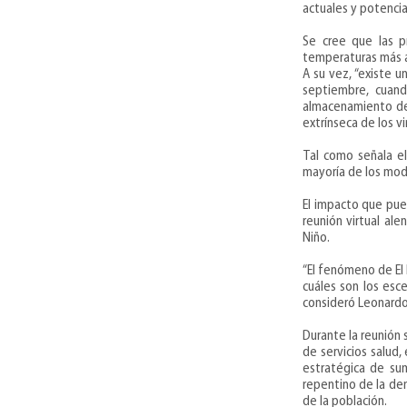
actuales y potencia
Se cree que las p
temperaturas más 
A su vez, “existe 
septiembre, cuan
almacenamiento de 
extrínseca de los vir
Tal como señala e
mayoría de los mode
El impacto que pue
reunión virtual al
Niño.
“El fenómeno de El
cuáles son los esce
consideró Leonardo
Durante la reunión s
de servicios salud,
estratégica de sum
repentino de la de
de la población.