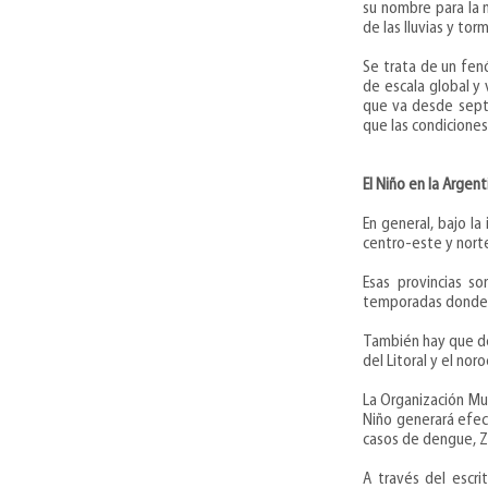
su nombre para la 
de las lluvias y to
Se trata de un fenó
de escala global y 
que va desde septi
que las condicione
El Niño en la Argent
En general, bajo la
centro-este y norte
Esas provincias s
temporadas donde s
También hay que des
del Litoral y el no
La Organización Mu
Niño
generará efect
casos de
dengue, Z
A través del escri