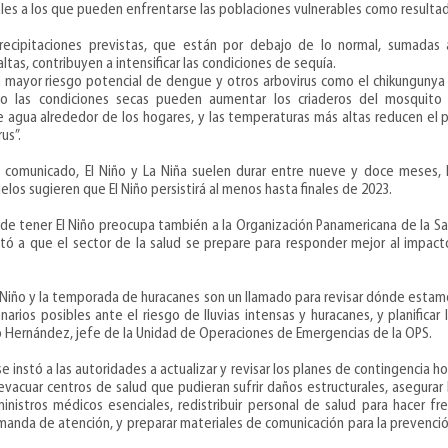
les a los que pueden enfrentarse las poblaciones vulnerables como resultad
recipitaciones previstas, que están por debajo de lo normal, sumadas 
altas
, contribuyen a intensificar las condiciones de
sequía
.
un mayor riesgo potencial de
dengue
y otros arbovirus como el chikungunya y
do las condiciones secas pueden aumentar los criaderos del mosquit
agua alrededor de los hogares, y las temperaturas más altas reducen el 
us”.
l comunicado, El Niño y La Niña suelen durar entre nueve y doce meses,
los sugieren que El Niño persistirá al menos hasta finales de 2023.
de tener El Niño preocupa también a la Organización Panamericana de la Sa
entó a que el sector de la salud se prepare para responder mejor al impact
 Niño y la temporada de huracanes son un llamado para revisar dónde estam
narios posibles ante el riesgo de lluvias intensas y huracanes, y planificar
 Hernández, jefe de la Unidad de Operaciones de Emergencias de la OPS.
e instó a las autoridades a actualizar y revisar los planes de contingencia ho
 evacuar centros de salud que pudieran sufrir daños estructurales, asegurar
inistros médicos esenciales, redistribuir personal de salud para hacer f
manda de atención, y preparar materiales de comunicación para la prevenció