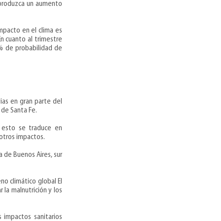
e produzca un aumento
mpacto en el clima es
En cuanto al trimestre
% de probabilidad de
vias en gran parte del
 de Santa Fe.
y esto se traduce en
 otros impactos.
a de Buenos Aires, sur
o climático global El
 la malnutrición y los
s impactos sanitarios