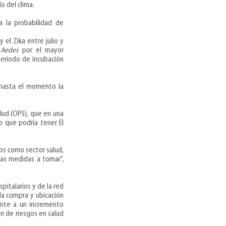
o del clima.
a la probabilidad de
 el Zika entre julio y
o
Aedes
por el mayor
periodo de incubación
 hasta el momento la
lud (OPS), que en una
o que podría tener El
os como sector salud,
 las medidas a tomar”,
spitalarios y de la red
 la compra y ubicación
rente a un incremento
n de riesgos en salud