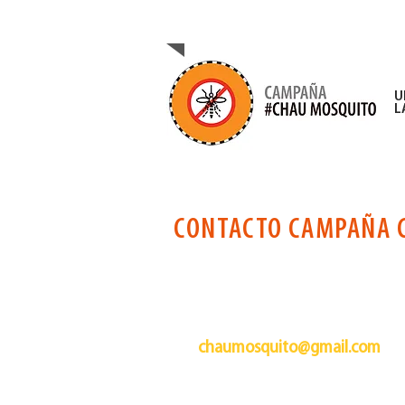
CAMPAÑA DE PREVENC
U
L
CONTACTO CAMPAÑA 
Si querés formar parte de
contactarnos por mail a:
chaumosquito@gmail.com