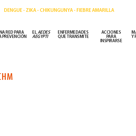
IÓN DE ENFERMEDADES TRANSMITIDAS POR MOSQ
DENGUE - ZIKA - CHIKUNGUNYA - FIEBRE AMARILLA
NA RED PARA
EL
AEDES
ENFERMEDADES
ACCIONES
M
A PREVENCIÓN
AEGYPTI
QUE TRANSMITE
PARA
Y
INSPIRARSE
CHM
 la Campaña Chau Mosquito, podés