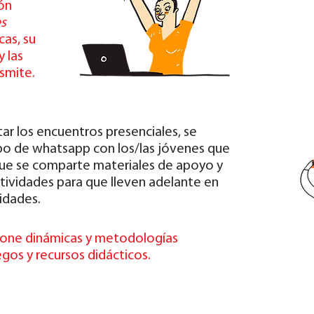
ón
s
cas, su
 las
smite.
r los encuentros presenciales, se
o de whatsapp con los/las jóvenes que
 que se comparte materiales de apoyo y
tividades para que lleven adelante en
lidades.
pone dinámicas y metodologías
egos y recursos didácticos.