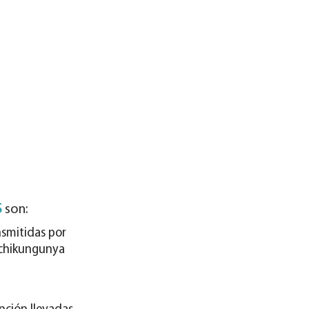
S
son:
nsmitidas por
, chikungunya