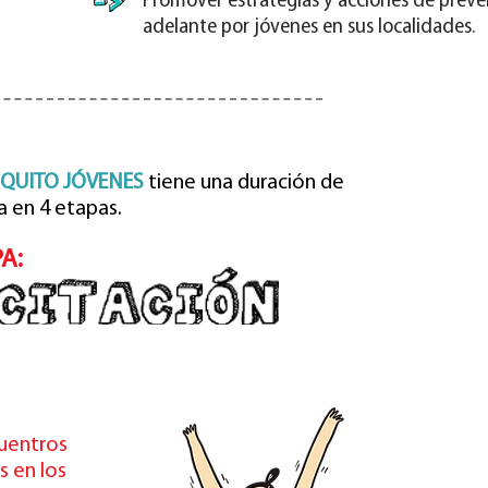
Promover estrategias y acciones de preve
adelante por jóvenes en sus localidades.
QUITO JÓVENES
tiene una duración de
a en 4 etapas.
A:
cuentros
s en los