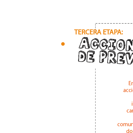
TERCERA ETAPA:
E
acc
ca
comuni
do