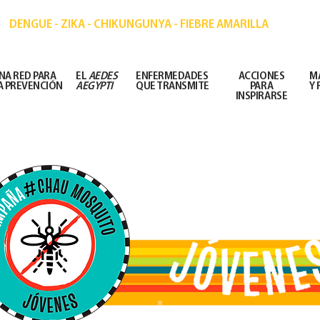
IÓN DE ENFERMEDADES TRANSMITIDAS POR MOSQ
DENGUE - ZIKA - CHIKUNGUNYA - FIEBRE AMARILLA
NA RED PARA
EL
AEDES
ENFERMEDADES
ACCIONES
M
A PREVENCIÓN
AEGYPTI
QUE TRANSMITE
PARA
Y
INSPIRARSE